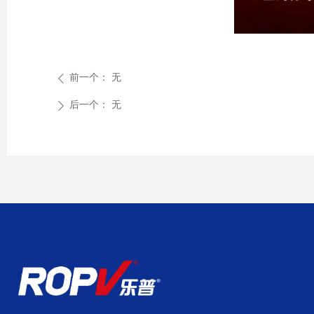
前一个：
无
ꄴ
后一个：
无
ꄲ