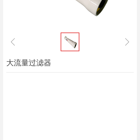
ꁆ
ꁇ
大流量过滤器